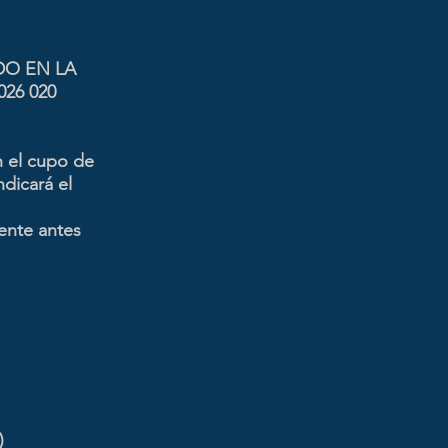
DO EN LA
026 020
n el cupo de
ndicará el
iente antes
)