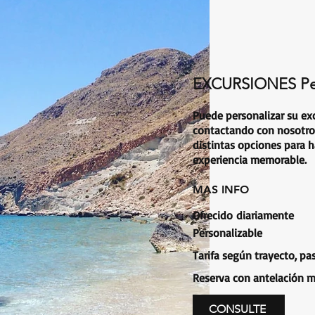
EXCURSIONES Per
os productos
Puede personalizar su ex
 en este momento.
contactando con nosotro
distintas opciones para h
experiencia memorable.
MAS INFO
Ofrecido
diariamente
Personalizable
Tarifa según trayecto, pa
Reserva con antelación m
CONSULTE