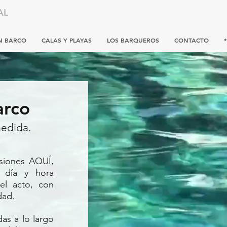
AL
N BARCO
CALAS Y PLAYAS
LOS BARQUEROS
CONTACTO
arco
medida.
rsiones
AQUÍ
,
, día y hora
el acto, con
dad.
das a lo largo