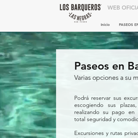
WEB OFICI
Inicio
PASEOS E
Paseos en B
Varias opciones a su 
Podrá reservar sus excu
escogiendo sus plazas
realizando su pago en 
total seguridad y comodi
E
xcursiones y rutas priva